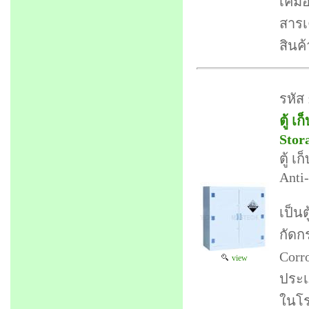
เคมี
สารเ
สินค
รหัส 
ตู้ 
Stor
ตู้ 
Anti
เป็นต
กัดก
Corro
view
ประเ
ในโร