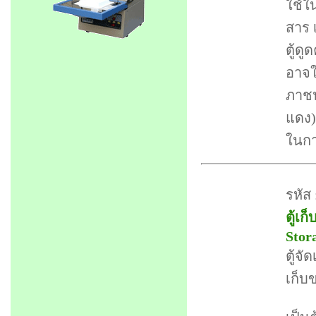
ใช้ใน
สาร เ
ตู้ด
อาจใ
ภาชน
แดง)
ในกา
รหัส 
ตู้เ
Stor
ตู้จั
เก็บ