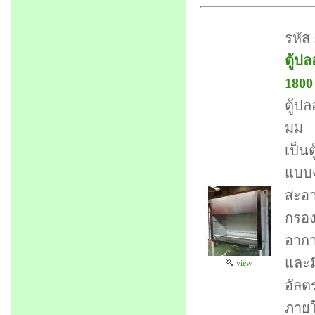
รหัส
ตู้ปล
1800
ตู้ปล
มม
เป็น
แบบv
สะอา
กรอง
อากาศ
และม
view
อัลต
ภายใ