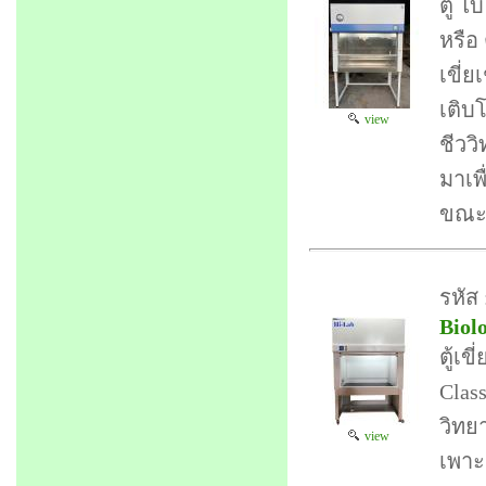
ตู้ ไ
หรือ 
เขี่ย
เติบ
view
ชีวว
มาเพ
ขณะป
รหัส
Biolo
ตู้เข
Clas
วิทย
view
เพาะเ