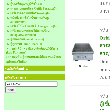
แยก
ตู้บ่มเชื้ออุณหภูมิทั่วไป
(4)
เตาเผาอุณหภมิสูง Muffle Furnace
(5)
สารล
เครื่องวัดความหนืดViscosity
(0)
หม้อนึ่งฆ่าเชื้อไอน้ำความดันสูง
autoclave
(9)
เครื่องโฮโมจีไนเซอร์ Homogenizer
(6)
รหัส
เครื่องกวนสารและให้ความร้อน
hotaplate&stirrer
(6)
Orbit
ตู้อบลมร้อน hot air oven
(6)
ตู้ดูดควัน Fume Hood
(11)
สารล
>>> กลุ่มที่ 3 เฟอร์นิเจอร์ในห้องปฏิบัติการ
(Lab Furniture)
สาร,
>>> กลุ่มที่ 4 ตู้คอนเทนเนอร์เก็บสารเคมี และ
Orbi
อุปกรณ์เสริมอื่นๆ
view
orbit
รวมลิงค์เพื่อนบ้าน
เขย
สมัครรับข่าวสาร
รหัส
ตู้เข