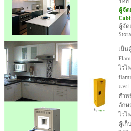
รหัส 
ตู้จ
Cabi
ตู้จ
Stor
เป็น
Flam
ไวไฟ
flam
แลป 
สำหร
ลักษ
view
ไวไฟ 
ตู้เก