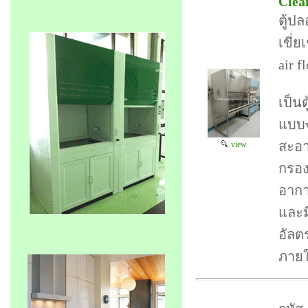
Clea
ตู้ปล
เขี่ย
air 
เป็น
แบบv
สะอา
view
กรอง
อากาศ
และม
อัลต
ภายใ