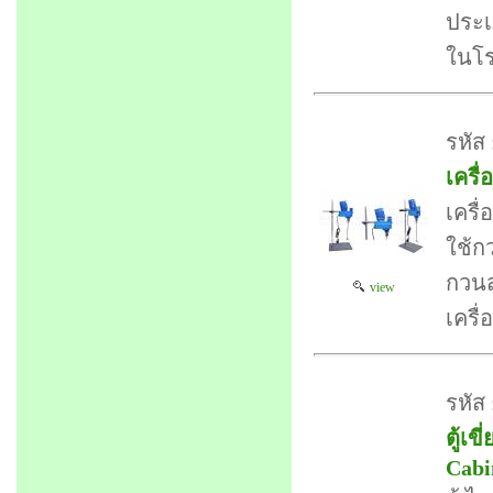
ประเ
ในโ
รหัส
เครื
เครื
ใช้ก
กวนส
view
เครื
รหัส
ตู้เข
Cabi