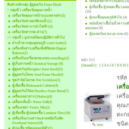
เครื่องเขย่าสาร (Shaker)
(4)
สินค้าหลักกลุ่ม ตู้ดูดควัน Fume Hood
ตู้เขี่ยเชื้อ ตู้ปลอดเชื้อ Lam
> กลุ่มที่ 1 เครื่องวัดคุณภาพน้ำ
(10)
เครื่องวัดคุณภาพน้าแบบหลายค่า
(3)
ตู้บ่มเชื้ออุณหภูมิทั่วไป
(4)
เครื่องวัดค่าออกซิเจนน้ำ
(2)
หม้อนึ่งฆ่าเชื้อไอน้ำความด
เครื่องวัดค่าการนำไฟฟ้า
(3)
autoclave
(9)
เครื่องวัดค่ากรด-ด่าง
(7)
ตู้อบลมร้อน hot air oven
(6)
>> กลุ่มที่ 2 อุปกรณ์ห้องปฏิบัติการทั่วไป
อ่างน้ําควบคุมอุณหภูมิ water bath
(2)
เครื่องชั่งสาร,เครื่องชั่งดิจิตอล Digital
Balance
(2)
เครื่องปั่นเหวี่ยงตกตะกอน centrifuge
(2)
หน้า 3/13
ตู้เก็บสารเคมี Chemical Storage
(8)
[ก่อนหน้า]
1
2
3
4
5
6
7
8
9
10
1
ตู้ดูดควัน(fiberglass fume hood)
(5)
ตู้ดูดควันโลหะ Steel Fume Hood
(4)
รหัส
ชุดกําจัดไอกรด Wet Scrubber
(3)
ตู้เขี่ยเชื้อ Biohazard Cabinet
(4)
เครื
ตู้ดูดควันไร้ท่อ Ductless Fume Hood
(7)
เครื
เครื่องเขย่าสาร (Shaker)
(4)
เครื่องกลั่นน้ำ Water Still
(4)
คุณภ
เครื่องเขย่า Vortex Mix
(2)
ตู้เขี่ยเชื้อ ตู้ปลอดเชื้อ Laminar Flow
(10)
ตะกอ
เครื่องปั่นกวนสารละลายชนิดใบพัด
ชนิด
Overhead Stirrer
(10)
view
ตู้บ่มเชื้อ ชนิดอุณหภูมิต่ำ
(2)