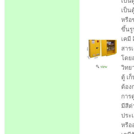
เป็น
เป็น
หรือ
ขึ้น
เคมี
สารเค
โดยส
วิทย
view
ตู้ 
ต้อง
การด
มีสี
ประเ
หรือ