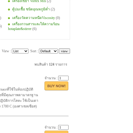
เครื่องเขย่า Vortex Mix
(2)
ตู้บ่มเชื้อ ชนิดอุณหภูมิต่ำ
(2)
)
เครื่องวัดความหนืดViscosity
(0)
เครื่องกวนสารและให้ความร้อน
6)
hotaplate&stirrer
(6)
View :
Sort :
พบสินค้า
124
รายการ
จำนวน :
naceที่ใช้ในห้องปฏิบัติ
ูงที่มีคุณภาพตามาตรฐาน
ิบัติการโลหะ ใช้เป็นเตา
ง 1700 C (องศาเซลเซียส)
จำนวน :