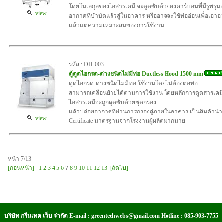
โดยโมเลกุลของไอสารเคมี จะดูดซับด้วยผงคาร์บอนที่มีรูพรุน
view
อากาศที่บำบัดแล้วสู่ในอาคาร หรืออาจจะใช้ท่ออ่อนเพื่อเ
แล้วแต่ความเหมาะสมของการใช้งาน
รหัส : DH-003
ตู้ดูดไอกรด-ด่างชนิดไม่มีท่อ Ductless Hood 1500 mm
ดูดไอกรด-ด่างชนิดไม่มีท่อ ใช้งานโดยไม่ต้องต่อท่อ
สามารถเคลื่อนย้ายได้ตามการใช้งาน โดยหลักการดูดสารเคม
ไอสารเคมีจะถูกดูดซับด้วยชุดกรอง
แล้วปล่อยอากาศที่ผ่านการกรองสู่ภายในอาคาร เป็นสินค้านำ
view
Certificate มาตรฐานจากโรงงานผู้ผลิตมากมาย
หน้า 7/13
[ก่อนหน้า]
1
2
3
4
5
6
7
8
9
10
11
12
13
[ถัดไป]
บริษัท กรีนเทค เว็บ จำกัด E-mail : greentechwebs@gmail.com Hotline : 085-903-7755