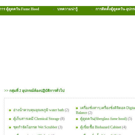
การ ตู้ดูดควัน Fume Hood
บทความน่ารู้
การติดตั้งตู้ดูดควัน-อุปกร
>> กลุ่มที่ 2 อุปกรณ์ห้องปฏิบัติการทั่วไป
เครื่องชั่งสาร,เครื่องชั่งดิจิตอล Digita
อ่างน้ําควบคุมอุณหภูมิ water bath
(2)
Balance
(2)
ตู้เก็บสารเคมี Chemical Storage
(8)
ตู้ดูดควัน(fiberglass fume hood)
(5)
ชุดกําจัดไอกรด Wet Scrubber
(3)
ตู้เขี่ยเชื้อ Biohazard Cabinet
(4)