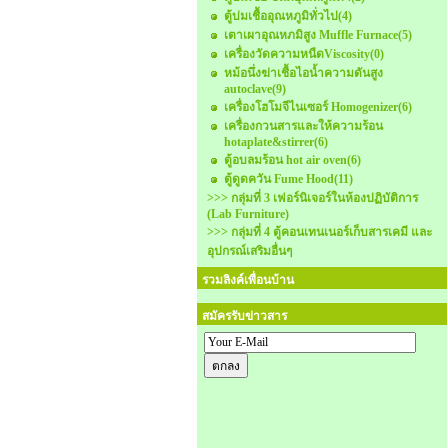
ตู้บ่มเชื้ออุณหภูมิทั่วไป
(4)
เตาเผาอุณหภมิสูง Muffle Furnace
(5)
เครื่องวัดความหนืดViscosity
(0)
หม้อนึ่งฆ่าเชื้อไอน้ำความดันสูง
autoclave
(9)
เครื่องโฮโมจีไนเซอร์ Homogenizer
(6)
เครื่องกวนสารและให้ความร้อน
hotaplate&stirrer
(6)
ตู้อบลมร้อน hot air oven
(6)
ตู้ดูดควัน Fume Hood
(11)
>>> กลุ่มที่ 3 เฟอร์นิเจอร์ในห้องปฏิบัติการ
(Lab Furniture)
>>> กลุ่มที่ 4 ตู้คอนเทนเนอร์เก็บสารเคมี และ
อุปกรณ์เสริมอื่นๆ
รวมลิงค์เพื่อนบ้าน
สมัครรับข่าวสาร