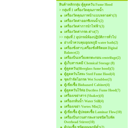
สินค้าหลักกลุ่ม ตู้ดูดควัน Fume Hood
> กลุ่มที่ 1 เครื่องวัดคุณภาพน้ำ
เครื่องวัดคุณภาพน้าแบบหลายค่า
(3)
เครื่องวัดค่าออกซิเจนน้ำ
(2)
เครื่องวัดค่าการนำไฟฟ้า
(3)
เครื่องวัดค่ากรด-ด่าง
(7)
>> กลุ่มที่ 2 อุปกรณ์ห้องปฏิบัติการทั่วไป
อ่างน้ําควบคุมอุณหภูมิ water bath
(2)
เครื่องชั่งสาร,เครื่องชั่งดิจิตอล Digital
Balance
(2)
เครื่องปั่นเหวี่ยงตกตะกอน centrifuge
(2)
ตู้เก็บสารเคมี Chemical Storage
(8)
ตู้ดูดควัน(fiberglass fume hood)
(5)
ตู้ดูดควันโลหะ Steel Fume Hood
(4)
ชุดกําจัดไอกรด Wet Scrubber
(3)
ตู้เขี่ยเชื้อ Biohazard Cabinet
(4)
ตู้ดูดควันไร้ท่อ Ductless Fume Hood
(7)
เครื่องเขย่าสาร (Shaker)
(4)
เครื่องกลั่นน้ำ Water Still
(4)
เครื่องเขย่า Vortex Mix
(2)
ตู้เขี่ยเชื้อ ตู้ปลอดเชื้อ Laminar Flow
(10)
เครื่องปั่นกวนสารละลายชนิดใบพัด
Overhead Stirrer
(10)
ตู้บ่มเชื้อ ชนิดอุณหภูมิต่ำ
(2)