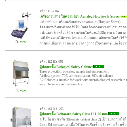
รหัส : HP-004
เครื่องกวนสาร ให้ความร้อน Aanalog Hotplate & Stirrer
เครื่องทำความร้อนพร้อมกวนสารละลาย (Hotplate Stirrer)
คืออุปกรณ์วิทยาศาสตร์ที่ใช้เป็นเครื่องกวนสารเคมี กวนสา
แท่งแม่เหล็ก พร้่อมให้ความร้อนในห้องปฏิบัติการทางวิทยาศ
เคมี มีขดลวดให้ความร้อน และมีแกนแม่เหล็กภายในเพื่อใช้กับ
view
ภาชนะ เพื่อกวนสารละลาย ราคาถูกการใช้งานง่าย และใช้ง
รหัส : B2-BS-001
ตู้ปลอดเชื้อ Biological Safety Cabinet
Three protection: operator, sample and environment.
Airflow system: 70% air recirculation, 30% air exhaust
A2 Cabinet is suitable for work with microbiological research in t
toxic chemicals and radionuclide.
view
รหัส : A2-BS-001
ตู้ปลอดเชื้อ Biohazard Safety Class II 1100 mm
ตู้ ไบ โอ ฮา ซาร์ด (Biosafety cabinet class 2) เป็นอุปกรณ์ที่ใช
ห้องแล๊ป ออกแบบมาเพื่อใช้ในการเขี่ยเชื้อ หรือ เพาะเลี้ยงเชื้อจ