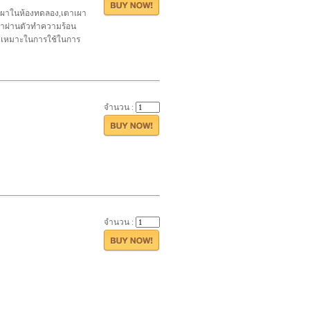
ตาเผาในห้องทดลอง,เตาเผา
ฟ้าผ่านตัวทำความร้อน
นจึงเหมาะในการใช้ในการ
จำนวน :
จำนวน :