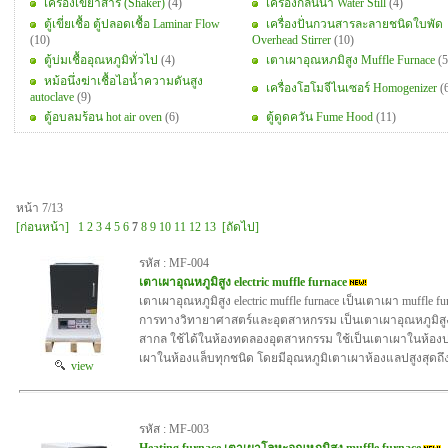
เครื่องเขย่าสาร (Shaker)
(4)
เครื่องกลั่นน้ำ Water Still
(4)
ตู้เขี่ยเชื้อ ตู้ปลอดเชื้อ Laminar Flow
เครื่องปั่นกวนสารละลายชนิดใบพัด
(10)
Overhead Stirrer
(10)
ตู้บ่มเชื้ออุณหภูมิทั่วไป
(4)
เตาเผาอุณหภมิสูง Muffle Furnace
(5
หม้อนึ่งฆ่าเชื้อไอน้ำความดันสูง
เครื่องโฮโมจีไนเซอร์ Homogenizer
(
autoclave
(9)
ตู้อบลมร้อน hot air oven
(6)
ตู้ดูดควัน Fume Hood
(11)
หน้า 7/13
[ก่อนหน้า]
1
2
3
4
5
6
7
8
9
10
11
12
13
[ถัดไป]
รหัส : MF-004
เตาเผาอุณหภูมิสูง electric muffle furnace
เตาเผาอุณหภูมิสูง electric muffle furnace เป็นเตาเผา muffle fur
การทางวิทายาศาสตร์และอุตสาหกรรม เป็นเตาเผาอุณหภูมิส
สากล ใช้ได้ในห้องทดลองอุตสาหกรรม ใช้เป็นเตาเผาในห้องปฏ
เผาในห้องแล็บทุกชนิด โดยมีอุณหภูมิเตาเผาห้องแลปสูงสุดถึ
view
รหัส : MF-003