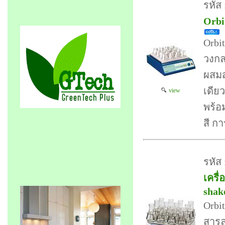
รหัส
Orbi
Orbi
วงกล
ผสมส
เดีย
view
พร้อ
สี ก
รหัส
เครื
shak
Orbit
สารล