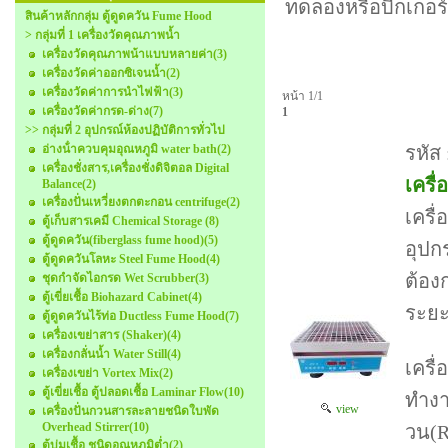
ทดลองหรือบีกเกอร
สินค้าหลักกลุ่ม ตู้ดูดควัน Fume Hood
> กลุ่มที่ 1 เครื่องวัดคุณภาพน้ำ
เครื่องวัดคุณภาพน้าแบบหลายค่า
(3)
เครื่องวัดค่าออกซิเจนน้ำ
(2)
เครื่องวัดค่าการนำไฟฟ้า
(3)
หน้า 1/1
เครื่องวัดค่ากรด-ด่าง
(7)
1
>> กลุ่มที่ 2 อุปกรณ์ห้องปฏิบัติการทั่วไป
อ่างน้ําควบคุมอุณหภูมิ water bath
(2)
รหัส
เครื่องชั่งสาร,เครื่องชั่งดิจิตอล Digital
เครื
Balance
(2)
เครื่องปั่นเหวี่ยงตกตะกอน centrifuge
(2)
เครื
ตู้เก็บสารเคมี Chemical Storage
(8)
ตู้ดูดควัน(fiberglass fume hood)
(5)
อุปก
ตู้ดูดควันโลหะ Steel Fume Hood
(4)
ต้อง
ชุดกําจัดไอกรด Wet Scrubber
(3)
ตู้เขี่ยเชื้อ Biohazard Cabinet
(4)
ระย
ตู้ดูดควันไร้ท่อ Ductless Fume Hood
(7)
เครื่องเขย่าสาร (Shaker)
(4)
เครื่องกลั่นน้ำ Water Still
(4)
เครื
เครื่องเขย่า Vortex Mix
(2)
ตู้เขี่ยเชื้อ ตู้ปลอดเชื้อ Laminar Flow
(10)
ทำงา
view
เครื่องปั่นกวนสารละลายชนิดใบพัด
Overhead Stirrer
(10)
วน(R
ตู้บ่มเชื้อ ชนิดอุณหภูมิต่ำ
(2)