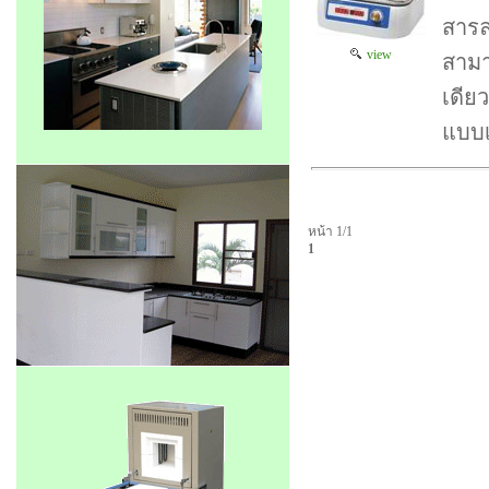
สารล
view
สามา
เดีย
แบบ
หน้า 1/1
1