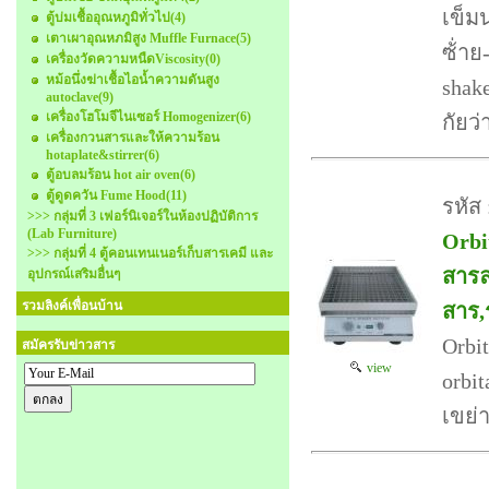
เข็ม
ตู้บ่มเชื้ออุณหภูมิทั่วไป
(4)
เตาเผาอุณหภมิสูง Muffle Furnace
(5)
ซ้่าย
เครื่องวัดความหนืดViscosity
(0)
หม้อนึ่งฆ่าเชื้อไอน้ำความดันสูง
shak
autoclave
(9)
เครื่องโฮโมจีไนเซอร์ Homogenizer
(6)
กัยว่
เครื่องกวนสารและให้ความร้อน
hotaplate&stirrer
(6)
ตู้อบลมร้อน hot air oven
(6)
ตู้ดูดควัน Fume Hood
(11)
รหัส
>>> กลุ่มที่ 3 เฟอร์นิเจอร์ในห้องปฏิบัติการ
(Lab Furniture)
Orbit
>>> กลุ่มที่ 4 ตู้คอนเทนเนอร์เก็บสารเคมี และ
สารล
อุปกรณ์เสริมอื่นๆ
รวมลิงค์เพื่อนบ้าน
สาร,
Orbi
สมัครรับข่าวสาร
view
orbit
เขย